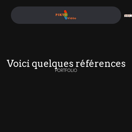
SERV
POR
CON
À PRO
Voici quelques références
PORTFOLIO